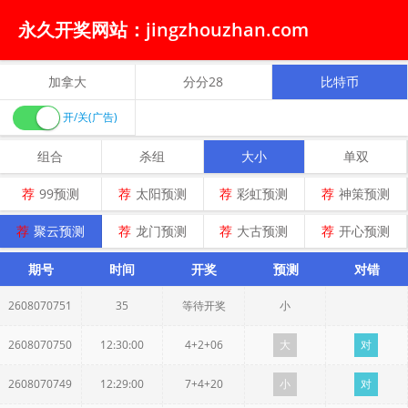
永久开奖网站：jingzhouzhan.com
加拿大
分分28
比特币
开/关(广告)
组合
杀组
大小
单双
荐
99预测
荐
太阳预测
荐
彩虹预测
荐
神策预测
荐
聚云预测
荐
龙门预测
荐
大古预测
荐
开心预测
期号
时间
开奖
预测
对错
2608070751
35
等待开奖
小
2608070750
12:30:00
4+2+06
大
对
2608070749
12:29:00
7+4+20
小
对