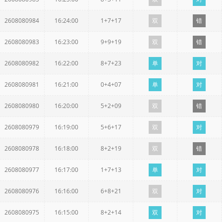
2608080984
16:24:00
1+7+17
双
错
2608080983
16:23:00
9+9+19
双
错
2608080982
16:22:00
8+7+23
单
对
2608080981
16:21:00
0+4+07
单
对
2608080980
16:20:00
5+2+09
双
错
2608080979
16:19:00
5+6+17
双
对
2608080978
16:18:00
8+2+19
双
错
2608080977
16:17:00
1+7+13
单
对
2608080976
16:16:00
6+8+21
双
对
2608080975
16:15:00
8+2+14
双
对