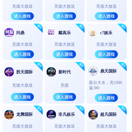
3466865
08:23:00
4+9+17
殺
大
双
对
3466864
08:19:30
3+5+12
殺
大
双
对
3466863
08:16:00
7+1+11
殺
大
单
对
3466862
08:12:30
4+8+18
殺
大
双
对
3466861
08:09:00
9+7+21
殺
大
双
对
3466860
08:05:30
7+1+14
殺
大
单
对
3466859
08:02:00
4+6+15
殺
大
双
对
3466858
07:58:30
7+0+10
殺
大
单
错
3466857
07:55:00
2+7+11
殺
大
双
错
3466856
07:51:30
6+3+14
殺
大
单
对
3466855
07:48:00
8+5+16
殺
小
单
错